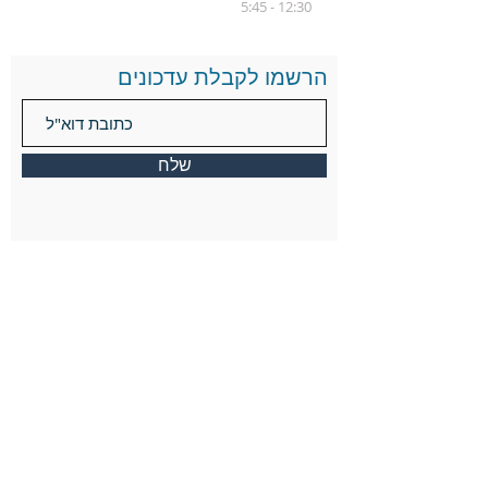
12:30 - 5:45
הרשמו לקבלת עדכונים
שלח
כתובת
1860 Washington St. Newton, MA 02466
info@keshernewton.org
Tel:
(617) 244-5390