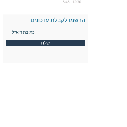
12:30 - 5:45
הרשמו לקבלת עדכונים
שלח
כתובת
1860 Washington St. Newton, MA 02466
info@keshernewton.org
Tel:
(617) 244-5390